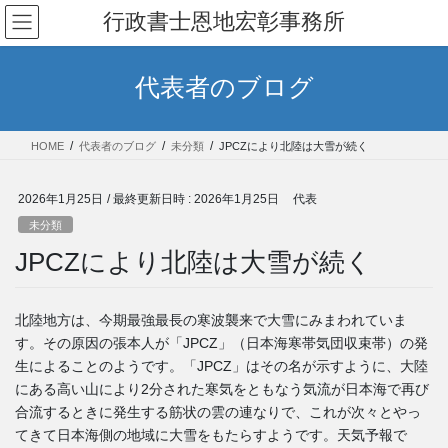
コ
ナ
行政書士恩地宏彰事務所
ン
ビ
テ
ゲ
ン
ー
代表者のブログ
ツ
シ
へ
ョ
ス
ン
HOME
代表者のブログ
未分類
JPCZにより北陸は大雪が続く
キ
に
ッ
移
プ
動
2026年1月25日
/ 最終更新日時 :
2026年1月25日
代表
未分類
JPCZにより北陸は大雪が続く
北陸地方は、今期最強最長の寒波襲来で大雪にみまわれていま
す。その原因の張本人が「JPCZ」（日本海寒帯気団収束帯）の発
生によることのようです。「JPCZ」はその名が示すように、大陸
にある高い山により2分された寒気をともなう気流が日本海で再び
合流するときに発生する筋状の雲の連なりで、これが次々とやっ
てきて日本海側の地域に大雪をもたらすようです。天気予報で